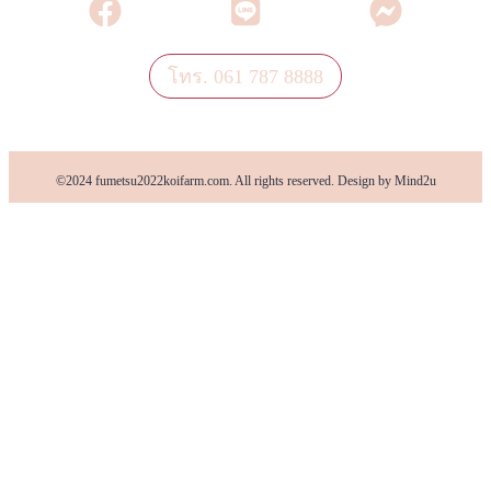
โทร. 061 787 8888
©2024 fumetsu2022koifarm.com. All rights reserved. Design by Mind2u