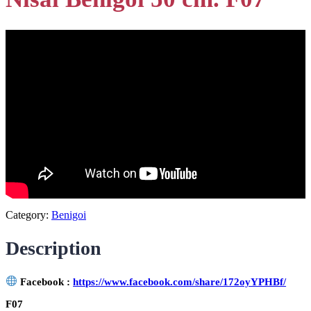
Category:
Benigoi
Description
Facebook :
https://www.facebook.com/share/172oyYPHBf/
F07