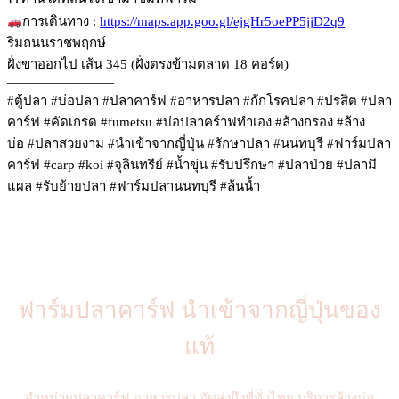
การเดินทาง :
https://maps.app.goo.gl/ejgHr5oePP5jjD2q9
ริมถนนราชพฤกษ์
ฝั่งขาออกไป เส้น 345 (ฝั่งตรงข้ามตลาด 18 คอร์ด)
————————
#ตู้ปลา
#บ่อปลา
#ปลาคาร์ฟ
#อาหารปลา
#กักโรคปลา
#ปรสิต
#ปลา
คาร์ฟ
#คัดเกรด
#fumetsu
#บ่อปลาคร์าฟทําเอง
#ล้างกรอง
#ล้าง
บ่อ
#ปลาสวยงาม
#นําเข้าจากญี่ปุ่น
#รักษาปลา
#นนทบุรี
#ฟาร์มปลา
คาร์ฟ
#carp
#koi
#จุลินทรีย์
#น้ำขุ่น
#รับปรึกษา
#ปลาป่วย
#ปลามี
แผล
#รับย้ายปลา
#ฟาร์มปลานนทบุรี
#ล้นน้ำ
ฟาร์มปลาคาร์ฟ นำเข้าจากญี่ปุ่นของ
แท้
จำหน่ายปลาคาร์ฟ อาหารปลา จัดส่งถึงที่ทั่วไทย บริการล้างบ่อ