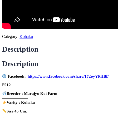
Category:
Kohaku
Description
Description
Facebook :
https://www.facebook.com/share/172oyYPHBf/
F012
Breeder : Marujyu Koi Farm
——————–
Varity : Kohaku
Size 45 Cm.