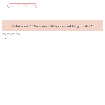
โทร. 061 787 8888
©2024 fumetsu2022koifarm.com. All rights reserved. Design by Mind2u