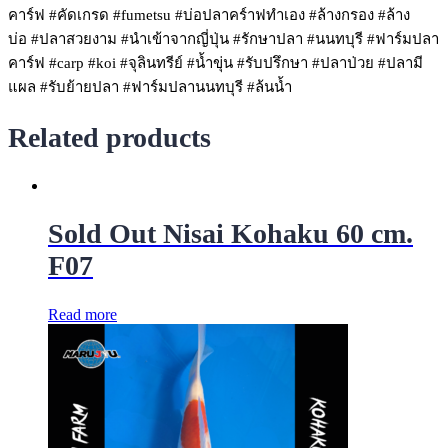
คาร์ฟ
#คัดเกรด
#fumetsu
#บ่อปลาคร์าฟทําเอง
#ล้างกรอง
#ล้าง
บ่อ
#ปลาสวยงาม
#นําเข้าจากญี่ปุ่น
#รักษาปลา
#นนทบุรี
#ฟาร์มปลา
คาร์ฟ
#carp
#koi
#จุลินทรีย์
#น้ำขุ่น
#รับปรึกษา
#ปลาป่วย
#ปลามี
แผล
#รับย้ายปลา
#ฟาร์มปลานนทบุรี
#ล้นน้ำ
Related products
Sold Out Nisai Kohaku 60 cm.
F07
Read more